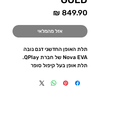
מחיר
אזל מהמלאי
תלת האופן החדשני דגם נובה
Nova EVA של חברת QPlay.
תלת אופן בעל קיפול סופר
קומפקטי עם מושב דו-כיווני כך
שניתן להסיע את הפעוט עם הפנים
לכיוון ההורה או עם הפנים לכיוון
הנסיעה.
פתיחה וקיפול בלחיצת כפתור -
לשימוש קל ונוח במיוחד.
עקבו אחרינו
לתלת אופן אפשרות ביטול כידון
ופדלים, גגון גדול עשוי בדי מלאנג'
איכותיים ומסנן קרינת UV, גלגלי