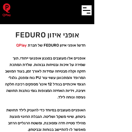
אופני איזון FEDURO
חדש! אופני איזון FEDURO של חברת
QPlay
אופניים אלו מעוצבים בסגנון אופנועי ייחודי, תוך
שמירה על איכות ובטיחות גבוהות. שלדת המתכת
חזקה וקלה מבטיחה עמידות לאורך זמן, בעוד המושב
המרופד והמתכוונן עשוי עור PU נוח ומפנק. גלגלי
הגומי איכותיים בגודל 12 אינץ' מספקים רכיבה חלקה
ויציבה, וידיות האחיזה המצופות גומי נותנות תחושה
נעימה ונוחה לילד.
האופניים מעוצבים במיוחד כדי להעניק לילד תחושת
ביטחון, שיווי משקל ושליטה. הגבלת ההיגוי מונעת
מהילד סטייה חדה ומסוכנת, ומשטח הרגליים הרחב
מאפשר לו להתיישב בנוחות ובביטחון.